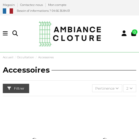
Magasin
Contactez-nous
Mon compte
Besoin d'informations ? 04 66 36 84 01
0
Accueil
Occultation
Accessoires
Accessoires
Filtrer
Pertinence
2